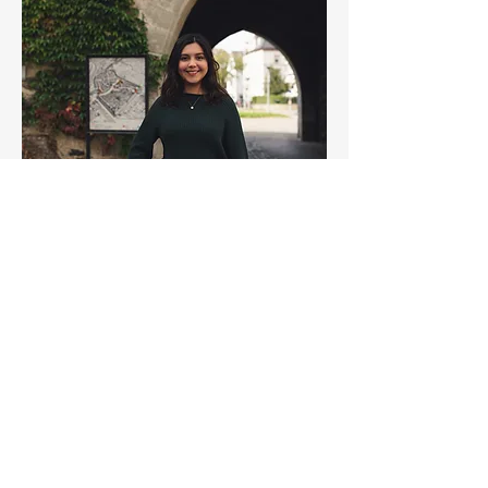
💌 Zukunft, Träume
& Botschaft