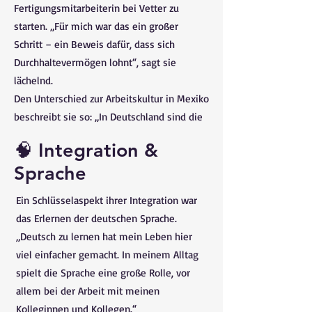
Fertigungsmitarbeiterin bei Vetter zu
starten. „Für mich war das ein großer
Schritt – ein Beweis dafür, dass sich
Durchhaltevermögen lohnt“, sagt sie
lächelnd.
Den Unterschied zur Arbeitskultur in Mexiko
beschreibt sie so: „In Deutschland sind die
Menschen sehr pünktlich. In Mexiko gehen
🧠 Integration &
wir mit der Zeit etwas flexibler um – hier
Sprache
ist alles strukturierter und verbindlicher.“
Ein Schlüsselaspekt ihrer Integration war
das Erlernen der deutschen Sprache.
„Deutsch zu lernen hat mein Leben hier
viel einfacher gemacht. In meinem Alltag
spielt die Sprache eine große Rolle, vor
allem bei der Arbeit mit meinen
Kolleginnen und Kollegen.“