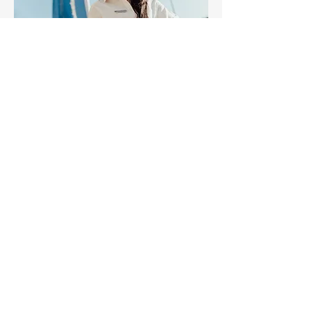
🌟 Erfolge & Zukunft
Manana:
„Heute arbeite ich im Kundenservice einer
deutschen Bank, berate und unterstütze
Kunden. Ich liebe meinen Job, weil ich
Menschen helfe, Lösungen finde und
professionell arbeiten kann.
Mein Ziel ist klar: Ich will weiter
aufsteigen, mich weiterentwickeln und ein
noch stärkeres berufliches Fundament in
Deutschland aufbauen.“